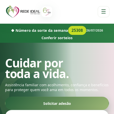
☰
25308
🍀 Número da sorte da semana
26/07/2026
Conferir sorteios
Cuidar por
toda a vida.
Assistência familiar com acolhimento, confiança e benefícios
para proteger quem você ama em todos os momentos.
Solicitar adesão