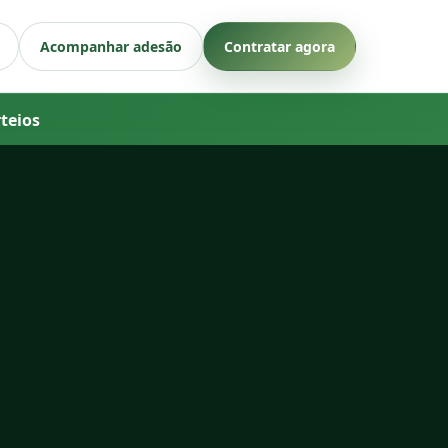
Acompanhar adesão
Contratar agora
rteios