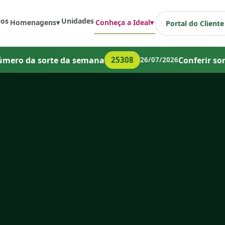
ios
Unidades
Homenagens
▾
Conheça a Ideal
▾
Portal do Cliente
úmero da sorte da semana
Conferir so
25308
26/07/2026