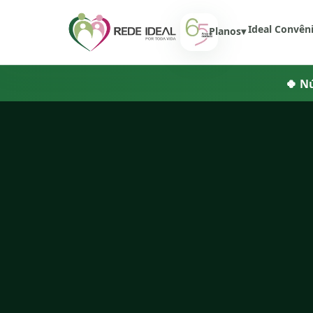
Início
Ideal Convên
Planos
▾
🍀 N