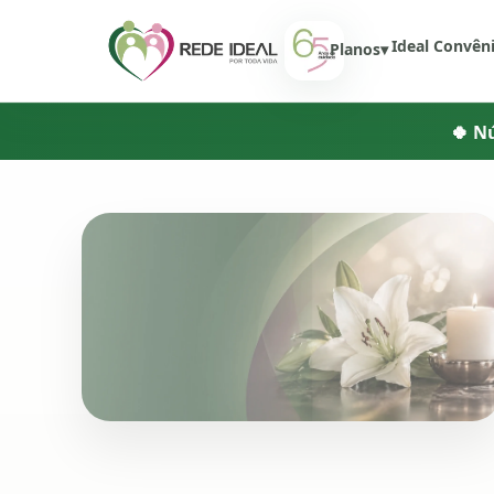
Início
Ideal Convên
Planos
▾
🍀 N