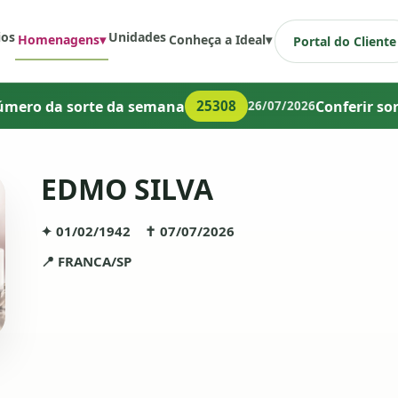
ios
Unidades
Homenagens
▾
Conheça a Ideal
▾
Portal do Cliente
úmero da sorte da semana
Conferir so
25308
26/07/2026
EDMO SILVA
✦ 01/02/1942 ✝ 07/07/2026
📍 FRANCA/SP