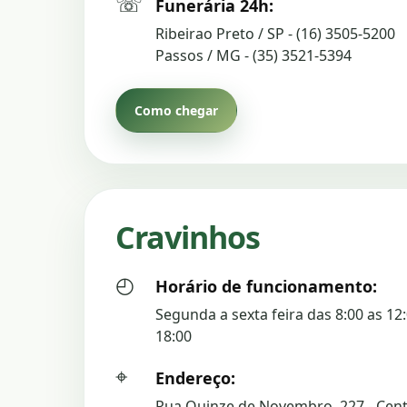
☏
Funerária 24h:
Ribeirao Preto / SP - (16) 3505-5200
Passos / MG - (35) 3521-5394
Como chegar
Cravinhos
◴
Horário de funcionamento:
Segunda a sexta feira das 8:00 as 12:
18:00
⌖
Endereço:
Rua Quinze de Novembro, 227 - Centr