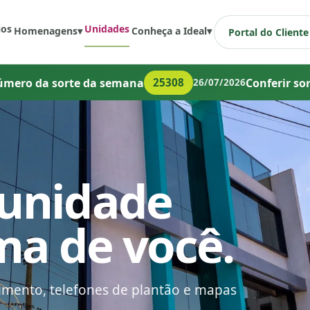
ios
Unidades
Homenagens
▾
Conheça a Ideal
▾
Portal do Cliente
úmero da sorte da semana
Conferir so
25308
26/07/2026
 unidade
ma de você.
imento, telefones de plantão e mapas