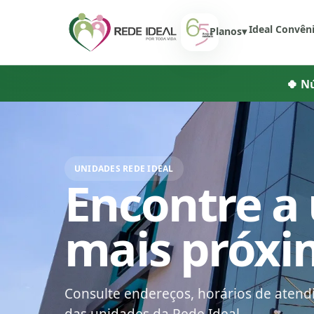
Início
Ideal Convên
Planos
▾
🍀 N
UNIDADES REDE IDEAL
Encontre a
mais próxi
Consulte endereços, horários de atend