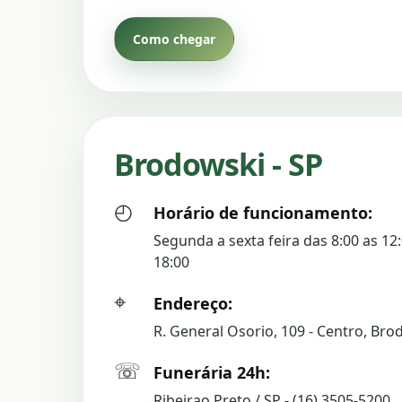
Como chegar
Brodowski - SP
◴
Horário de funcionamento:
Segunda a sexta feira das 8:00 as 12:
18:00
⌖
Endereço:
R. General Osorio, 109 - Centro, Bro
☏
Funerária 24h:
Ribeirao Preto / SP - (16) 3505-5200