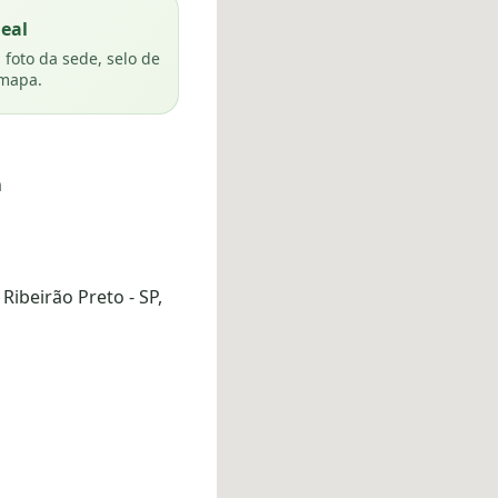
deal
oto da sede, selo de
 mapa.
h
Ribeirão Preto - SP,