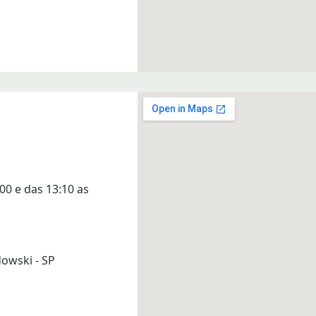
00 e das 13:10 as
dowski - SP